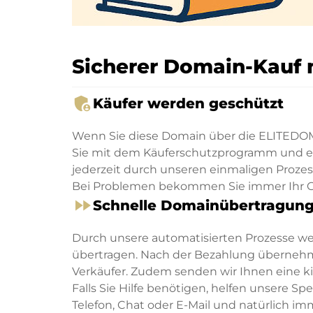
Sicherer Domain-Kauf 
admin_panel_settings
Käufer werden geschützt
Wenn Sie diese Domain über die ELITEDOM
Sie mit dem Käuferschutzprogramm und ein
jederzeit durch unseren einmaligen Proze
Bei Problemen bekommen Sie immer Ihr G
fast_forward
Schnelle Domainübertragun
Durch unsere automatisierten Prozesse w
übertragen. Nach der Bezahlung übernehm
Verkäufer. Zudem senden wir Ihnen eine 
Falls Sie Hilfe benötigen, helfen unsere S
Telefon, Chat oder E-Mail und natürlich im