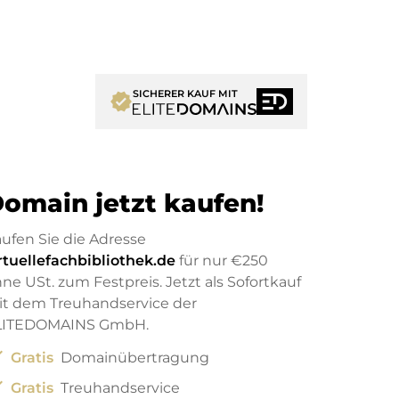
SICHERER KAUF MIT
verified
omain jetzt kaufen!
ufen Sie die Adresse
rtuellefachbibliothek.de
für nur
€250
ne USt. zum Festpreis. Jetzt als Sofortkauf
t dem Treuhandservice der
LITEDOMAINS GmbH.
ck
Gratis
Domainübertragung
ck
Gratis
Treuhandservice