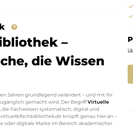
che
che
ek
help
ibliothek –
P
Üb
rche, die Wissen
zten Jahren grundlegend verändert – und mit ihr
 zugänglich gemacht wird. Der Begriff
Virtuelle
 die Fachwissen systematisch, digital und
n
virtuellefachbibliothek.de
knüpft genau hier an –
be oder digitale Marke im Bereich akademischer